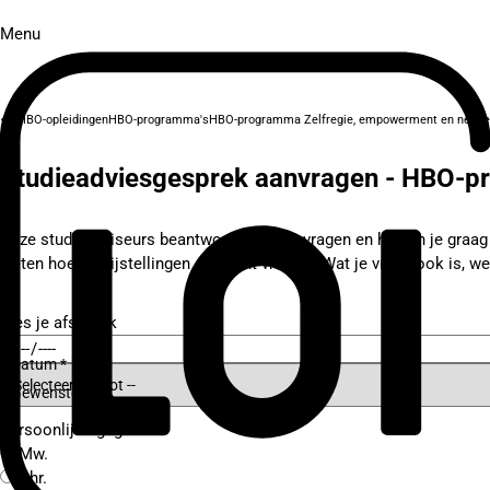
Menu
HBO-opleidingen
HBO-programma's
HBO-programma Zelfregie, empowerment en netwe
Studieadviesgesprek aanvragen - HBO-p
Onze studieadviseurs beantwoorden al je vragen en helpen je graag bi
weten hoe je vrijstellingen aan kunt vragen? Wat je vraag ook is, we
Kies je afspraak
Datum *
Gewenste tijd *
Persoonlijke gegevens
Mw.
Dhr.