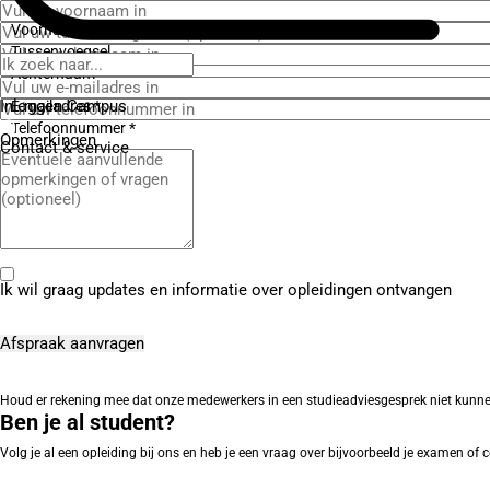
Voornaam *
Tussenvoegsel
Achternaam *
Inloggen Campus
E-mailadres *
Telefoonnummer *
Opmerkingen
Contact
& service
Ik wil graag updates en informatie over opleidingen ontvangen
Houd er rekening mee dat onze medewerkers in een studieadviesgesprek niet kunnen ing
Ben je al student?
Volg je al een opleiding bij ons en heb je een vraag over bijvoorbeeld je examen o