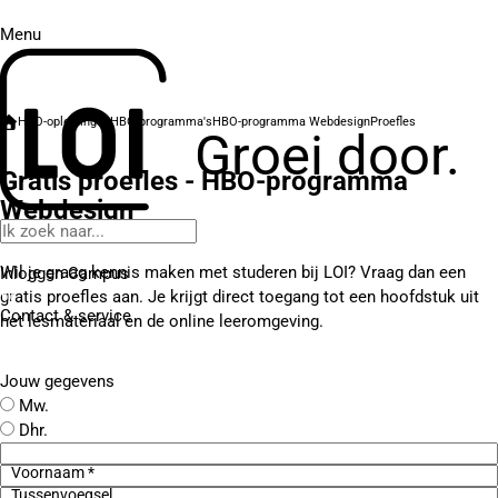
Menu
HBO-opleidingen
HBO-programma's
HBO-programma Webdesign
Proefles
Groei door.
Gratis proefles - HBO-programma
Webdesign
Wil je graag kennis maken met studeren bij LOI? Vraag dan een
Inloggen Campus
gratis proefles aan. Je krijgt direct toegang tot een hoofdstuk uit
Contact
& service
het lesmateriaal en de online leeromgeving.
Jouw gegevens
Mw.
Dhr.
Voornaam *
Tussenvoegsel