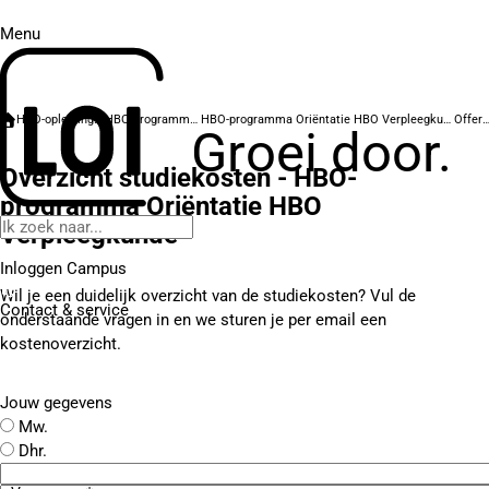
Menu
HBO-opleidingen
HBO-programma's
HBO-programma Oriëntatie HBO Verpleegkunde
Offer
Groei door.
Overzicht studiekosten - HBO-
programma Oriëntatie HBO
Verpleegkunde
Inloggen Campus
Wil je een duidelijk overzicht van de studiekosten? Vul de
Contact
& service
onderstaande vragen in en we sturen je per email een
kostenoverzicht.
Jouw gegevens
Mw.
Dhr.