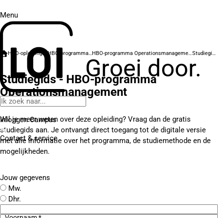
Menu
HBO-opleidingen
HBO-programma's
HBO-programma Operationsmanagement
Studiegids
Groei door.
Studiegids - HBO-programma
Operationsmanagement
Wil je meer weten over deze opleiding? Vraag dan de gratis
Inloggen Campus
studiegids aan. Je ontvangt direct toegang tot de digitale versie
Contact
& service
met alle informatie over het programma, de studiemethode en de
mogelijkheden.
Jouw gegevens
Mw.
Dhr.
Voornaam *