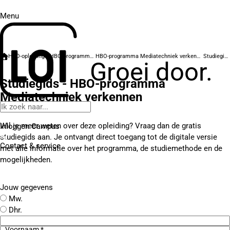
Menu
HBO-opleidingen
HBO-programma's
HBO-programma Mediatechniek verkennen
Studiegids
Groei door.
Studiegids - HBO-programma
Mediatechniek verkennen
Wil je meer weten over deze opleiding? Vraag dan de gratis
Inloggen Campus
studiegids aan. Je ontvangt direct toegang tot de digitale versie
Contact
& service
met alle informatie over het programma, de studiemethode en de
mogelijkheden.
Jouw gegevens
Mw.
Dhr.
Voornaam *