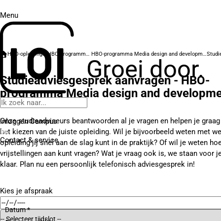
Menu
HBO-opleidingen
HBO-programma's
HBO-programma Media design and development
Groei door.
Studieadviesgesprek aanvragen - HBO-
programma Media design and developme
Onze studieadviseurs beantwoorden al je vragen en helpen je graag 
Inloggen Campus
het kiezen van de juiste opleiding. Wil je bijvoorbeeld weten met w
Contact
& service
opleiding jij snel aan de slag kunt in de praktijk? Of wil je weten hoe
vrijstellingen aan kunt vragen? Wat je vraag ook is, we staan voor j
klaar. Plan nu een persoonlijk telefonisch adviesgesprek in!
Kies je afspraak
Datum *