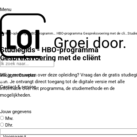
Menu
HBO-opleidingen
HBO-programma's
HBO-programma Gespreksvoering met de cliënt
Groei door.
Studiegids - HBO-programma
Gespreksvoering met de cliënt
Wil je meer weten over deze opleiding? Vraag dan de gratis studieg
Inloggen Campus
aan. Je ontvangt direct toegang tot de digitale versie met alle
Contact
& service
informatie over het programma, de studiemethode en de
mogelijkheden.
Jouw gegevens
Mw.
Dhr.
Voornaam *