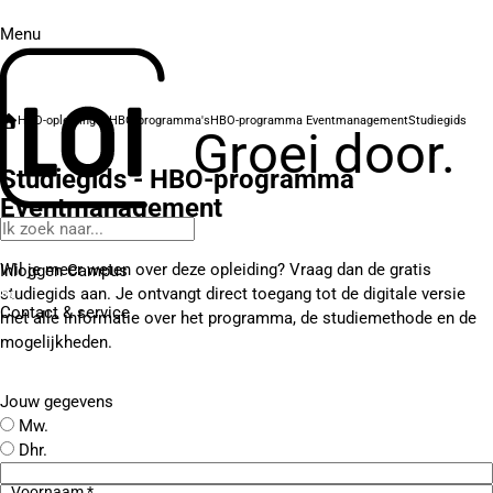
Menu
HBO-opleidingen
HBO-programma's
HBO-programma Eventmanagement
Studiegids
Groei door.
Studiegids - HBO-programma
Eventmanagement
Wil je meer weten over deze opleiding? Vraag dan de gratis
Inloggen Campus
studiegids aan. Je ontvangt direct toegang tot de digitale versie
Contact
& service
met alle informatie over het programma, de studiemethode en de
mogelijkheden.
Jouw gegevens
Mw.
Dhr.
Voornaam *