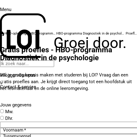
Menu
HBO-opleidingen
HBO-programma's
HBO-programma Diagnostiek in de psychologie
Proefles
Groei door.
Gratis proefles - HBO-programma
Diagnostiek in de psychologie
Wil je graag kennis maken met studeren bij LOI? Vraag dan een
Inloggen Campus
gratis proefles aan. Je krijgt direct toegang tot een hoofdstuk uit
Contact
& service
het lesmateriaal en de online leeromgeving.
Jouw gegevens
Mw.
Dhr.
Voornaam *
Tussenvoegsel