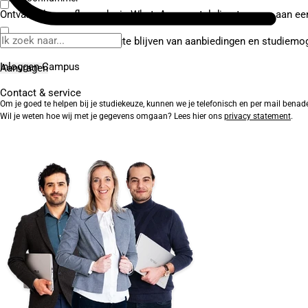
Ontvang de proefles ook via WhatsApp en stel direct vragen aan ee
Ja, ik wil graag op de hoogte blijven van aanbiedingen en studiemo
Inloggen Campus
Contact
& service
Om je goed te helpen bij je studiekeuze, kunnen we je telefonisch en per mail benad
Wil je weten hoe wij met je gegevens omgaan? Lees hier ons
privacy statement
.