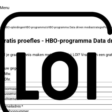
Menu
HBO-opleidingen
HBO-programma's
HBO-programma Data driven mediastrategie
Proefl
Gratis proefles - HBO-programma Data dr
Wil je graag kennis maken met studeren bij LOI? Vraag dan een grati
Jouw gegevens
Mw.
Dhr.
Voornaam *
Tussenvoegsel
Achternaam *
E-mailadres *
Telefoonnummer