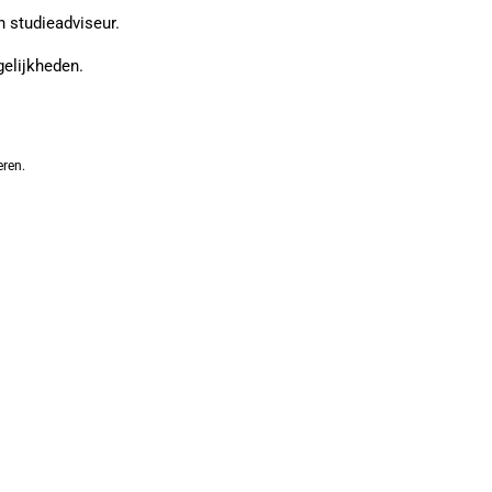
n studieadviseur.
gelijkheden.
eren.