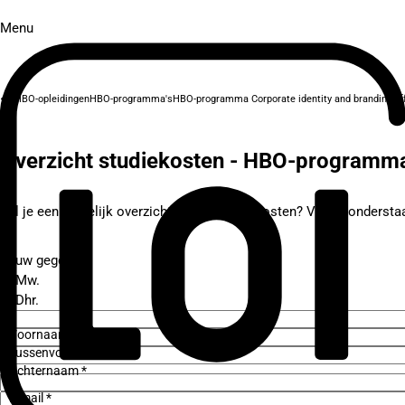
Menu
HBO-opleidingen
HBO-programma's
HBO-programma Corporate identity and branding
Of
Overzicht studiekosten - HBO-programma
Wil je een duidelijk overzicht van de studiekosten? Vul de ondersta
Jouw gegevens
Mw.
Dhr.
Voornaam *
Tussenvoegsel
Achternaam *
E-mail *