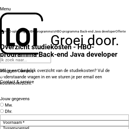
Menu
HBO-opleidingen
HBO-programma's
HBO-programma Back-end Java developer
Offerte
Groei door.
Overzicht studiekosten - HBO-
programma Back-end Java developer
Wil je een duidelijk overzicht van de studiekosten? Vul de
Inloggen Campus
onderstaande vragen in en we sturen je per email een
Contact
& service
kostenoverzicht.
Jouw gegevens
Mw.
Dhr.
Voornaam *
Tussenvoegsel