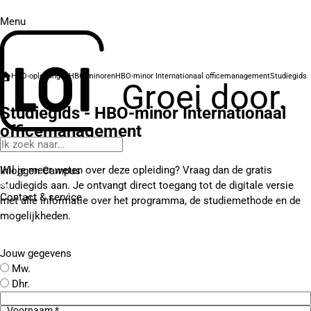
Menu
HBO-opleidingen
HBO-minoren
HBO-minor Internationaal officemanagement
Studiegids
Groei door.
Studiegids - HBO-minor Internationaal
officemanagement
Wil je meer weten over deze opleiding? Vraag dan de gratis
Inloggen Campus
studiegids aan. Je ontvangt direct toegang tot de digitale versie
Contact
& service
met alle informatie over het programma, de studiemethode en de
mogelijkheden.
Jouw gegevens
Mw.
Dhr.
Voornaam *