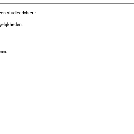
een studieadviseur.
gelijkheden.
eren.