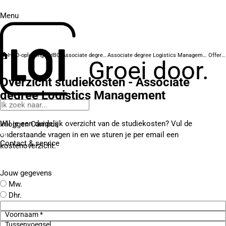
Menu
HBO-opleidingen
HBO Associate degrees
Associate degree Logistics Management
Offerte
Groei door.
Overzicht studiekosten - Associate
degree Logistics Management
Wil je een duidelijk overzicht van de studiekosten? Vul de
Inloggen Campus
onderstaande vragen in en we sturen je per email een
Contact
& service
kostenoverzicht.
Jouw gegevens
Mw.
Dhr.
Voornaam *
Tussenvoegsel