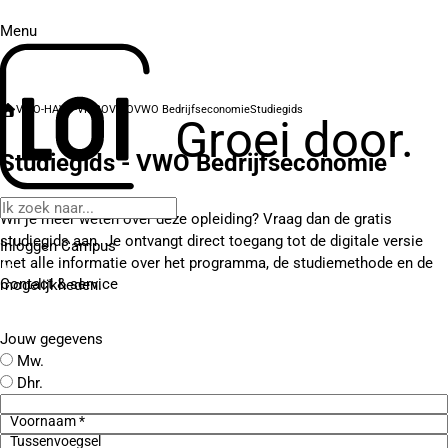
Menu
VWO-HAVO-VMBO
VWO
VWO Bedrijfseconomie
Studiegids
Groei door.
Studiegids - VWO Bedrijfseconomie
Wil je meer weten over deze opleiding? Vraag dan de gratis
studiegids aan. Je ontvangt direct toegang tot de digitale versie
Inloggen Campus
met alle informatie over het programma, de studiemethode en de
Contact
& service
mogelijkheden.
Jouw gegevens
Mw.
Dhr.
Voornaam *
Tussenvoegsel