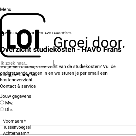
Menu
VWO-HAVO-VMBO
HAVO
HAVO Frans
Offerte
Groei door.
Overzicht studiekosten - HAVO Frans
Wil je een duidelijk overzicht van de studiekosten? Vul de
onderstaande vragen in en we sturen je per email een
Inloggen Campus
kostenoverzicht.
Contact
& service
Jouw gegevens
Mw.
Dhr.
Voornaam *
Tussenvoegsel
Achternaam *