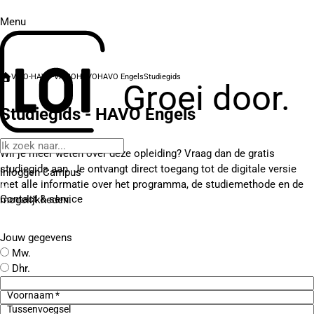
Menu
VWO-HAVO-VMBO
HAVO
HAVO Engels
Studiegids
Groei door.
Studiegids - HAVO Engels
Wil je meer weten over deze opleiding? Vraag dan de gratis
studiegids aan. Je ontvangt direct toegang tot de digitale versie
Inloggen Campus
met alle informatie over het programma, de studiemethode en de
Contact
& service
mogelijkheden.
Jouw gegevens
Mw.
Dhr.
Voornaam *
Tussenvoegsel