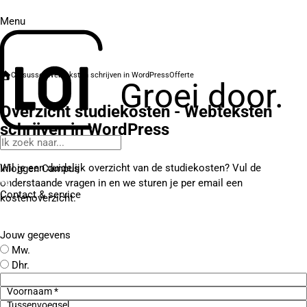
Menu
Cursussen
Webteksten schrijven in WordPress
Offerte
Groei door.
Overzicht studiekosten - Webteksten
schrijven in WordPress
Wil je een duidelijk overzicht van de studiekosten? Vul de
Inloggen Campus
onderstaande vragen in en we sturen je per email een
Contact
& service
kostenoverzicht.
Jouw gegevens
Mw.
Dhr.
Voornaam *
Tussenvoegsel