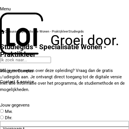
Menu
Cursussen
Specialisatie Wonen - Praktijkleer
Studiegids
Groei door.
Studiegids - Specialisatie Wonen -
Praktijkleer
Wil je meer weten over deze opleiding? Vraag dan de gratis
Inloggen Campus
studiegids aan. Je ontvangt direct toegang tot de digitale versie
Contact
& service
met alle informatie over het programma, de studiemethode en de
mogelijkheden.
Jouw gegevens
Mw.
Dhr.
Voornaam *