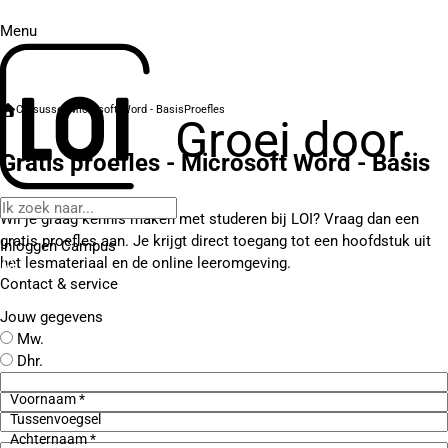
Menu
Cursussen
Microsoft Word - Basis
Proefles
Groei door.
Gratis proefles - Microsoft Word - Basis
Wil je graag kennis maken met studeren bij LOI? Vraag dan een
gratis proefles aan. Je krijgt direct toegang tot een hoofdstuk uit
Inloggen Campus
het lesmateriaal en de online leeromgeving.
Contact
& service
Jouw gegevens
Mw.
Dhr.
Voornaam *
Tussenvoegsel
Achternaam *