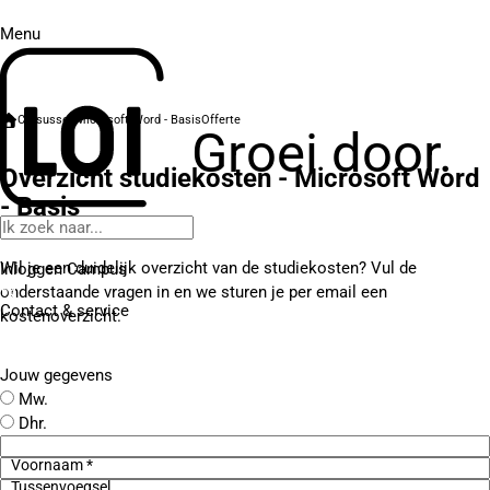
Menu
Cursussen
Microsoft Word - Basis
Offerte
Groei door.
Overzicht studiekosten - Microsoft Word
- Basis
Wil je een duidelijk overzicht van de studiekosten? Vul de
Inloggen Campus
onderstaande vragen in en we sturen je per email een
Contact
& service
kostenoverzicht.
Jouw gegevens
Mw.
Dhr.
Voornaam *
Tussenvoegsel