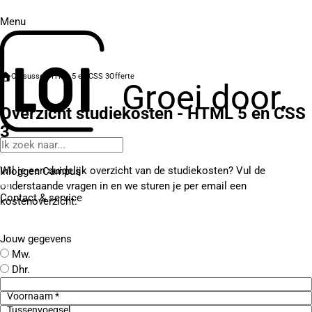
Menu
Cursussen
HTML 5 en CSS 3
Offerte
Groei door.
Overzicht studiekosten - HTML 5 en CSS
3
Wil je een duidelijk overzicht van de studiekosten? Vul de
Inloggen Campus
onderstaande vragen in en we sturen je per email een
Contact
& service
kostenoverzicht.
Jouw gegevens
Mw.
Dhr.
Voornaam *
Tussenvoegsel