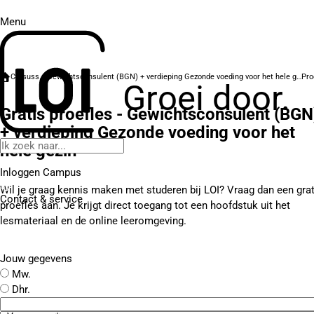
Menu
Cursussen
Gewichtsconsulent (BGN) + verdieping Gezonde voeding voor het hele gezin
Groei door.
Gratis proefles - Gewichtsconsulent (BGN
+ verdieping Gezonde voeding voor het
hele gezin
Inloggen Campus
Wil je graag kennis maken met studeren bij LOI? Vraag dan een grat
Contact
& service
proefles aan. Je krijgt direct toegang tot een hoofdstuk uit het
lesmateriaal en de online leeromgeving.
Jouw gegevens
Mw.
Dhr.