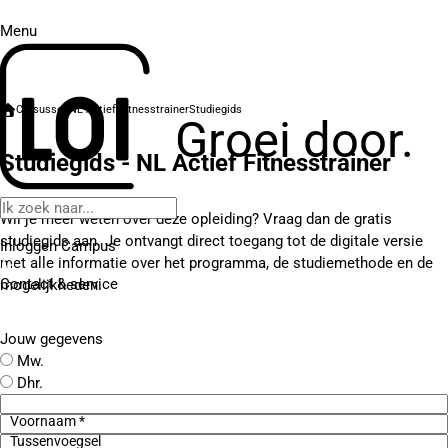
Menu
Cursussen
NL Actief Fitnesstrainer
Studiegids
Groei door.
Studiegids - NL Actief Fitnesstrainer
Wil je meer weten over deze opleiding? Vraag dan de gratis
studiegids aan. Je ontvangt direct toegang tot de digitale versie
Inloggen Campus
met alle informatie over het programma, de studiemethode en de
Contact
& service
mogelijkheden.
Jouw gegevens
Mw.
Dhr.
Voornaam *
Tussenvoegsel