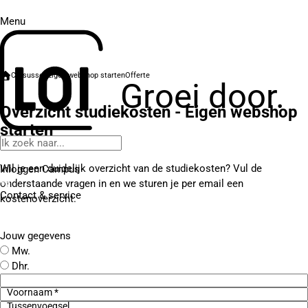
Menu
Cursussen
Eigen webshop starten
Offerte
Groei door.
Overzicht studiekosten - Eigen webshop
starten
Wil je een duidelijk overzicht van de studiekosten? Vul de
Inloggen Campus
onderstaande vragen in en we sturen je per email een
Contact
& service
kostenoverzicht.
Jouw gegevens
Mw.
Dhr.
Voornaam *
Tussenvoegsel