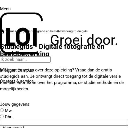
Menu
Cursussen
Digitale fotografie en beeldbewerking
Studiegids
Groei door.
Studiegids - Digitale fotografie en
beeldbewerking
Wil je meer weten over deze opleiding? Vraag dan de gratis
Inloggen Campus
studiegids aan. Je ontvangt direct toegang tot de digitale versie
Contact
& service
met alle informatie over het programma, de studiemethode en de
mogelijkheden.
Jouw gegevens
Mw.
Dhr.
Voornaam *