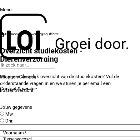
Menu
Cursussen
Dierenverzorging
Offerte
Groei door.
Overzicht studiekosten -
Dierenverzorging
Wil je een duidelijk overzicht van de studiekosten? Vul de
Inloggen Campus
onderstaande vragen in en we sturen je per email een
Contact
& service
kostenoverzicht.
Jouw gegevens
Mw.
Dhr.
Voornaam *
Tussenvoegsel