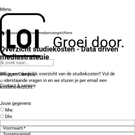
Menu
Cursussen
Data driven mediastrategie
Offerte
Groei door.
Overzicht studiekosten - Data driven
mediastrategie
Wil je een duidelijk overzicht van de studiekosten? Vul de
Inloggen Campus
onderstaande vragen in en we sturen je per email een
Contact
& service
kostenoverzicht.
Jouw gegevens
Mw.
Dhr.
Voornaam *
Tussenvoegsel