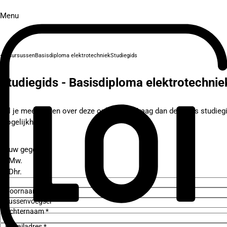
Menu
Cursussen
Basisdiploma elektrotechniek
Studiegids
Studiegids - Basisdiploma elektrotechnie
Wil je meer weten over deze opleiding? Vraag dan de gratis studieg
mogelijkheden.
Jouw gegevens
Mw.
Dhr.
Voornaam *
Tussenvoegsel
Achternaam *
E-mailadres *