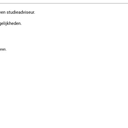
een studieadviseur.
gelijkheden.
eren.