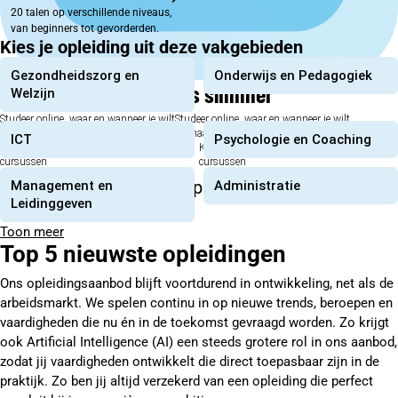
20 talen op verschillende niveaus,
van beginners tot gevorderden.
Kies je opleiding uit deze vakgebieden
Gezondheidszorg en
Onderwijs en Pedagogiek
Nederland wordt steeds slimmer
Welzijn
Studeer online, waar en wanneer je wilt
Studeer online, waar en wanneer je wilt
Behaal een erkend diploma of certificaat
Behaal een erkend diploma of certificaat
ICT
Psychologie en Coaching
Kies uit meer dan 900 opleidingen en
Kies uit meer dan 900 opleidingen en
cursussen
cursussen
Vind je opleiding in 4 stappen
Management en
Administratie
Leidinggeven
Toon meer
Top 5 nieuwste opleidingen
Ons opleidingsaanbod blijft voortdurend in ontwikkeling, net als de
arbeidsmarkt. We spelen continu in op nieuwe trends, beroepen en
vaardigheden die nu én in de toekomst gevraagd worden. Zo krijgt
ook Artificial Intelligence (AI) een steeds grotere rol in ons aanbod,
zodat jij vaardigheden ontwikkelt die direct toepasbaar zijn in de
praktijk. Zo ben jij altijd verzekerd van een opleiding die perfect